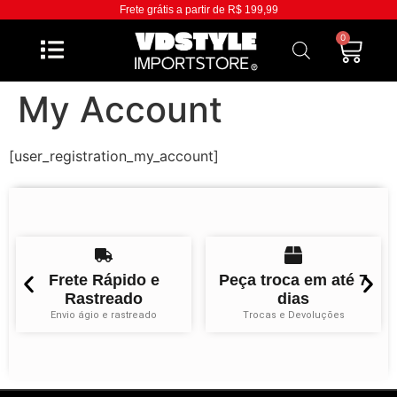
Frete grátis a partir de R$ 199,99
0
My Account
[user_registration_my_account]
Frete Rápido e
Peça troca em até 7
Rastreado
dias
Envio ágio e rastreado
Trocas e Devoluções