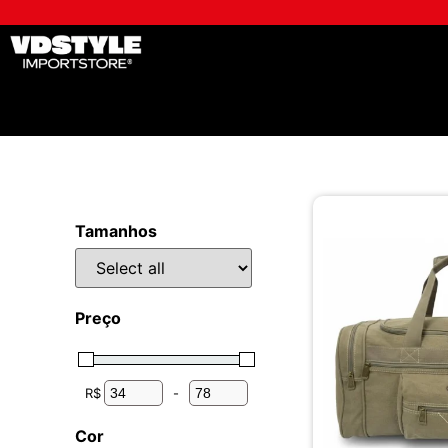
Tamanhos
Preço
R$
-
Minimum Price
Maximum Price
Cor