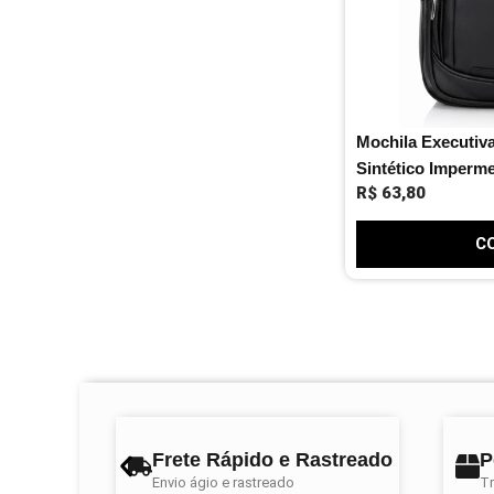
Mochila Executi
Sintético Imperm
R$
63,80
C
Frete Rápido e Rastreado
P
Envio ágio e rastreado
Tr