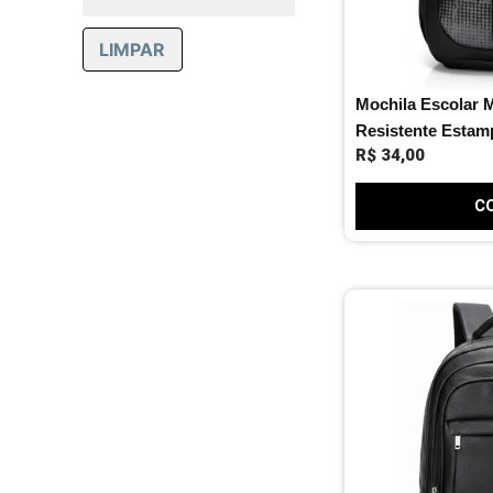
Média
Mochilas
LIMPAR
Mochilas Femininas
Mochilas infantis
Mochilas Masculinas
Mochila Escolar 
Pequena
Resistente Estam
Promoção
R$
34,00
Slim
Trabalho
C
Tradicional
Viagem