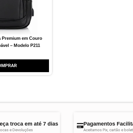
va Premium em Couro
eável – Modelo P211
OMPRAR
eça troca em até 7 dias
Pagamentos Facili
ocas e Devoluções
Aceitamos Pix, cartão e bole