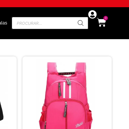
0
las