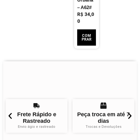
– A62#
R$
34,0
0
COM
PRAR
Frete Rápido e
Peça troca em até 7
Rastreado
dias
Envio ágio e rastreado
Trocas e Devoluções