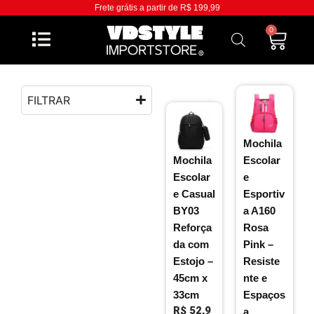
Frete grátis a partir de R$ 199,99
0
FILTRAR
Mochila
Mochila
Escolar
Escolar
e
e Casual
Esportiv
BY03
a A160
Reforça
Rosa
da com
Pink –
Estojo –
Resiste
45cm x
nte e
33cm
Espaços
R$
52,9
a