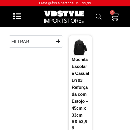
Frete grátis a partir de R$ 199,99
0
FILTRAR
Mochila
Escolar
e Casual
BY03
Reforça
da com
Estojo –
45cm x
33cm
R$
52,9
9