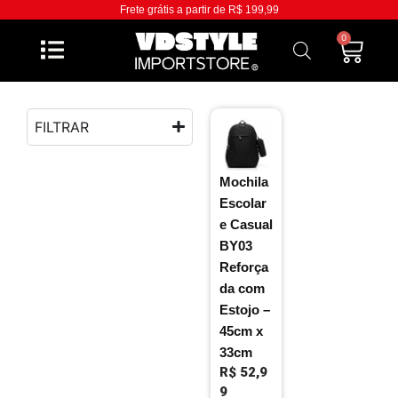
Frete grátis a partir de R$ 199,99
0
FILTRAR
Mochila
Escolar
e Casual
BY03
Reforça
da com
Estojo –
45cm x
33cm
R$
52,9
9